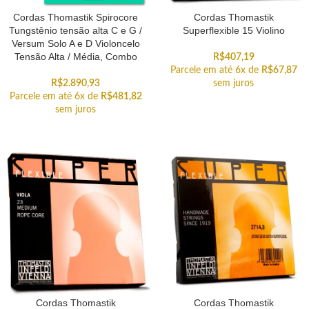
Cordas Thomastik Spirocore
Cordas Thomastik
Tungstênio tensão alta C e G /
Superflexible 15 Violino
Versum Solo A e D Violoncelo
Tensão Alta / Média, Combo
R$
407,19
Parcele em até 6x de
R$
67,87
R$
2.890,93
sem juros
Parcele em até 6x de
R$
481,82
sem juros
Cordas Thomastik
Cordas Thomastik