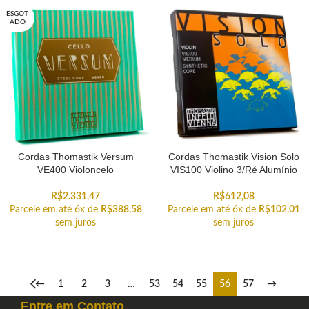
ESGOT
ADO
Cordas Thomastik Versum
Cordas Thomastik Vision Solo
VE400 Violoncelo
VIS100 Violino 3/Ré Alumínio
R$
2.331,47
R$
612,08
Parcele em até 6x de
R$
388,58
Parcele em até 6x de
R$
102,01
sem juros
sem juros
←
1
2
3
…
53
54
55
56
57
→
Entre em
Contato