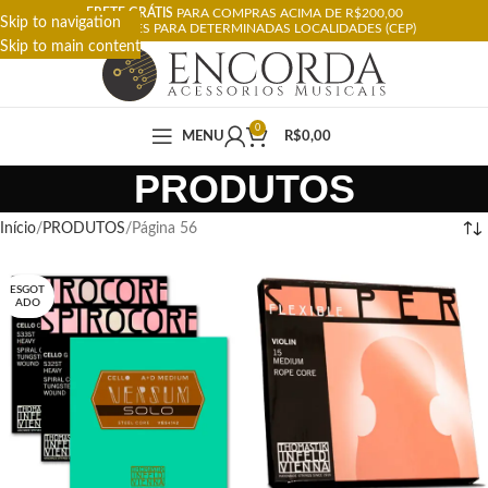
FRETE GRÁTIS
PARA COMPRAS ACIMA DE R$200,00
Skip to navigation
RESTRIÇÕES PARA DETERMINADAS LOCALIDADES (CEP)
Skip to main content
0
MENU
R$
0,00
PRODUTOS
Início
PRODUTOS
Página 56
ESGOT
ADO