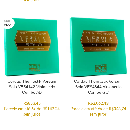
sem juros
ESGOT
ADO
Cordas Thomastik Versum
Cordas Thomastik Versum
Solo VES4142 Violoncelo
Solo VES4344 Violoncelo
Combo AD
Combo GC
R$
853,45
R$
2.062,43
Parcele em até 6x de
R$
142,24
Parcele em até 6x de
R$
343,74
sem juros
sem juros