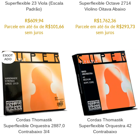
Superflexible 23 Viola (Escala
Superflexible Octave 2714
Padrão)
Violino Oitava Abaixo
R$
609,94
R$
1.762,36
Parcele em até 6x de
R$
101,66
Parcele em até 6x de
R$
293,73
sem juros
sem juros
ESGOT
ADO
Cordas Thomastik
Cordas Thomastik
Superflexible Orquestra 2887,0
Superflexible Orquestra 42
Contrabaixo 3/4
Contrabaixo