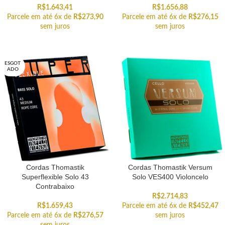
R$
1.643,41
R$
1.656,88
Parcele em até 6x de
R$
273,90
Parcele em até 6x de
R$
276,15
sem juros
sem juros
ESGOT
ADO
Cordas Thomastik
Cordas Thomastik Versum
Superflexible Solo 43
Solo VES400 Violoncelo
Contrabaixo
R$
2.714,83
R$
1.659,43
Parcele em até 6x de
R$
452,47
Parcele em até 6x de
R$
276,57
sem juros