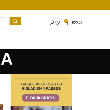
0
R$
0,00
DA