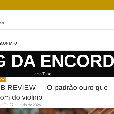
E
CONTATO
G DA ENCOR
Home
Dicas
ICAS
5B REVIEW — O padrão ouro que
som do violino
idt
On 29 de maio de 2026