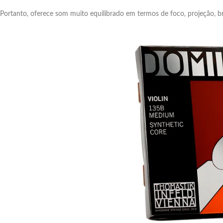
Portanto, oferece som muito equilibrado em termos de foco, projeção, b