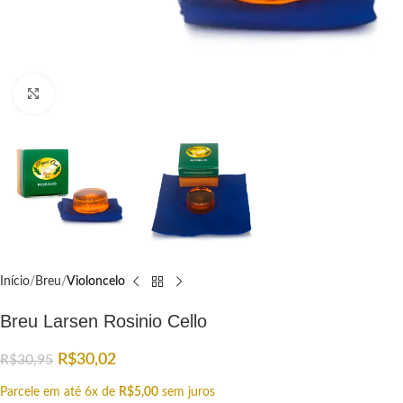
Click to enlarge
Início
Breu
Violoncelo
Breu Larsen Rosinio Cello
R$
30,02
R$
30,95
Parcele em até 6x de
R$
5,00
sem juros