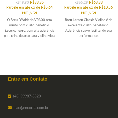
R$
33,85
R$
63,33
R$
49,90
R$
65,29
Parcele em até 6x de
R$
5,64
Parcele em até 6x de
R$
10,56
sem juros
sem juros
O
Breu D'Addario VR300
tem
Breu Larsen Classic Violino
é de
muito bom custo-benefício.
excelente custo-beneféicio.
Escuro, negro, com alta aderência
Aderência suave facilitando sua
para crina do arco para violino viola
performance.
e cello.
Entre em
Contato
(48) 99987-8528
sac
@encorda.com.br