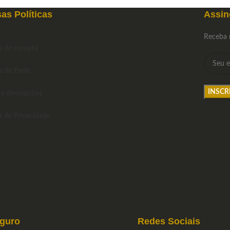
as Políticas
Assin
Receba 
ca de compra
a de Frete
 e devoluções
ca de Privacidade
eguro
Redes Sociais