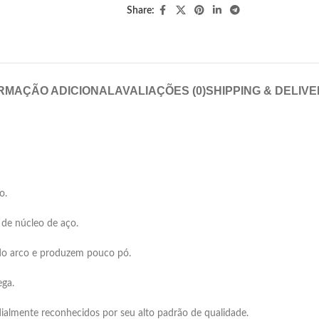
Share:
RMAÇÃO ADICIONAL
AVALIAÇÕES (0)
SHIPPING & DELIV
o.
de núcleo de aço.
 do arco e produzem pouco pó.
ega.
almente reconhecidos por seu alto padrão de qualidade.