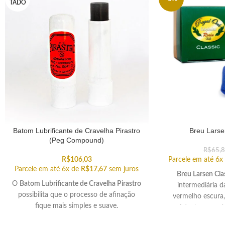
TADO
Batom Lubrificante de Cravelha Pirastro
Breu Larse
(Peg Compound)
R$
65,
R$
106,03
Parcele em até 6x
Parcele em até 6x de
R$
17,67
sem juros
Breu Larsen Clas
O
Batom Lubrificante de Cravelha Pirastro
intermediária 
possibilita que o processo de afinação
vermelho escura
fique mais simples e suave.
Adapta-se a vár