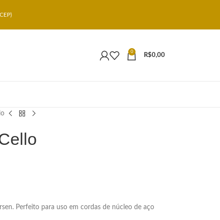
CEP)
0
R$
0,00
lo
Cello
arsen. Perfeito para uso em cordas de núcleo de aço