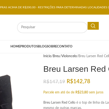
RAS ACIMA DE R$200,00 - RESTRIÇÕES PARA DETERMINADAS LOCALIDADES (
HOME
PRODUTOS
BLOG
SOBRE
CONTATO
Início
Breu
Violoncelo
Breu Larsen Red Cel
Breu Larsen Red 
R$
142,78
R$
147,19
Parcele em até 6x de
R$
23,80
sem juros
Breu Larsen Red Cello
é o top de linha da L
mesmo de outras marcas.