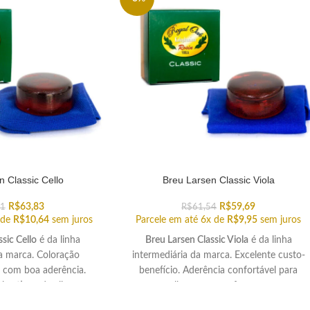
n Classic Cello
Breu Larsen Classic Viola
R$
63,83
R$
59,69
81
R$
61,54
 de
R$
10,64
sem juros
Parcele em até 6x de
R$
9,95
sem juros
sic Cello
é da linha
Breu Larsen Classic Viola
é da linha
da marca. Coloração
intermediária da marca. Excelente custo-
, com boa aderência.
benefício. Aderência confortável para
ios tipos de clima.
melhorar sua performance.