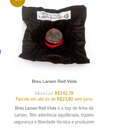
Breu Larsen Red Viola
Breu La
R$
142,78
R$
147,19
R$
Parcele em até 6x de
R$
23,80
sem juros
Parcele em at
Breu Larsen Red Viola
é o top de linha da
Breu Larsen Rosi
Larsen. Têm aderência equilibrada, trazem
amarelo claro. D
segurança e liberdade técnica e produzem
violino e vi
pouco pó.