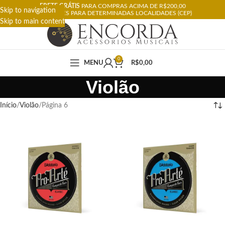
FRETE GRÁTIS
PARA COMPRAS ACIMA DE R$200,00
Skip to navigation
RESTRIÇÕES PARA DETERMINADAS LOCALIDADES (CEP)
Skip to main content
0
MENU
R$
0,00
Violão
Início
Violão
Página 6