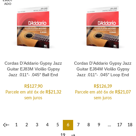
ESGOT
ADO
Cordas D’Addario Gypsy Jazz
Cordas D’Addario Gypsy Jazz
Guitar EJ83M Violão Gypsy
Guitar EJ84M Violão Gypsy
Jazz .011″- .045″ Ball End
Jazz .011″- .045″ Loop End
R$
127,90
R$
126,39
Parcele em até 6x de
R$
21,32
Parcele em até 6x de
R$
21,07
sem juros
sem juros
←
1
2
3
4
5
6
7
8
9
…
17
18
19
→