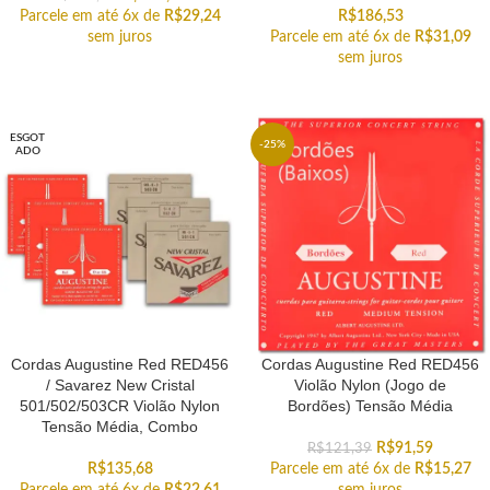
Parcele em até 6x de
R$
29,24
R$
186,53
sem juros
Parcele em até 6x de
R$
31,09
sem juros
ESGOT
-25%
ADO
Cordas Augustine Red RED456
Cordas Augustine Red RED456
/ Savarez New Cristal
Violão Nylon (Jogo de
501/502/503CR Violão Nylon
Bordões) Tensão Média
Tensão Média, Combo
R$
91,59
R$
121,39
R$
135,68
Parcele em até 6x de
R$
15,27