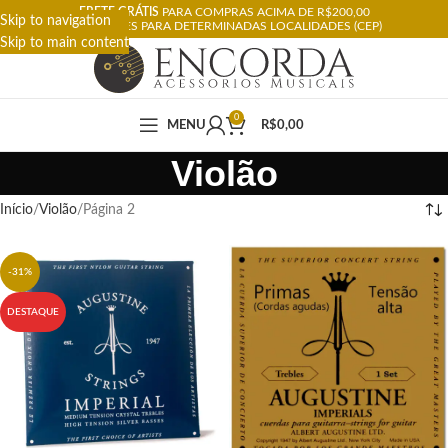
FRETE GRÁTIS
PARA COMPRAS ACIMA DE R$200,00
Skip to navigation
RESTRIÇÕES PARA DETERMINADAS LOCALIDADES (CEP)
Skip to main content
0
MENU
R$
0,00
Violão
Início
Violão
Página 2
-31%
DESTAQUE