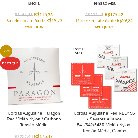
Média
Tensão Alta
R$
115,36
R$
175,42
R$
164,83
R$
232,48
Parcele em até 6x de
R$
19,23
Parcele em até 6x de
R$
29,24
sem juros
sem juros
ESGOT
-25%
ADO
DESTAQUE
Cordas Augustine Paragon
Cordas Augustine Red RED456
Red Violão Nylon / Carbono
/ Savarez Alliance
Tensão Média
541/542/543R Violão Nylon,
Tensão Média, Combo
R$
175,42
R$
232,48