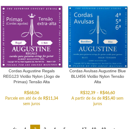
Cordas Augustine Regals
Cordas Avulsas Augustine Blue
REG123 Violão Nylon (Jogo de
BLU456 Violão Nylon Tensão
Primas) Tensão Alta
Alta
R$
68,06
R$
32,39
–
R$
46,60
Parcele em até 6x de
R$
11,34
A partir de 6x de
R$
5,40
sem
sem juros
juros