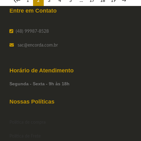
←
1
2
3
4
5
…
17
18
19
→
Entre em
Contato
(48) 99987-8528
sac
@encorda.com.br
Horário de
Atendimento
Segunda - Sexta - 9h às 18h
Nossas Políticas
Política de compra
Política de Frete