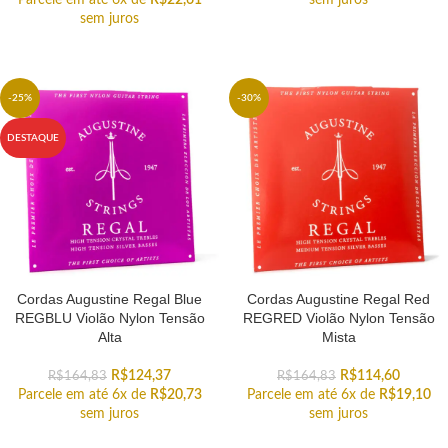
Parcele em até 6x de
R$
22,61
sem juros
sem juros
-25%
-30%
DESTAQUE
Cordas Augustine Regal Blue
Cordas Augustine Regal Red
REGBLU Violão Nylon Tensão
REGRED Violão Nylon Tensão
Alta
Mista
R$
124,37
R$
114,60
R$
164,83
R$
164,83
Parcele em até 6x de
R$
20,73
Parcele em até 6x de
R$
19,10
sem juros
sem juros