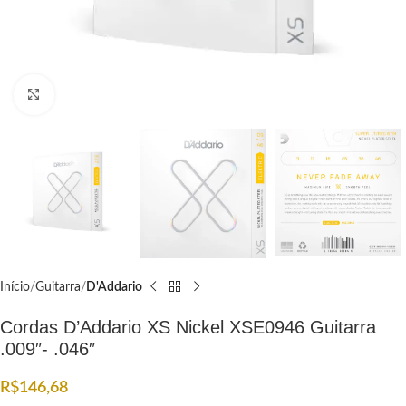
Click to enlarge
Início
Guitarra
D'Addario
Cordas D’Addario XS Nickel XSE0946 Guitarra
.009″- .046″
R$
146,68