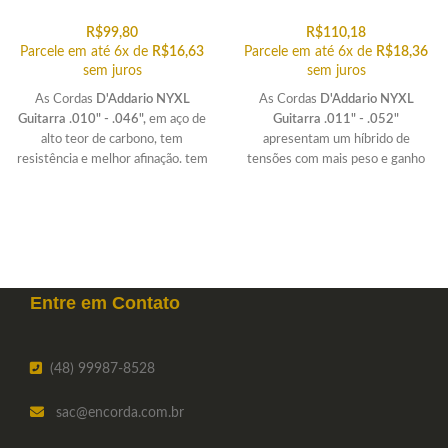
R$
99,80
R$
110,18
Parcele em até 6x de
R$
16,63
Parcele em até 6x de
R$
18,36
sem juros
sem juros
As Cordas
D'Addario NYXL
As Cordas
D'Addario NYXL
Guitarra .010" - .046",
em aço de
Guitarra .011" - .052"
alto teor de carbono, tem
apresentam um híbrido de
resistência e melhor afinação. tem
tensões com mais peso e ganho
tensão leve padrão. É versátil para
nas cordas graves e com
resolver muitas demandas
flexibilidade nas cordas agudas.
técnicas.
Entre em
Contato
(48) 99987-8528
sac
@encorda.com.br