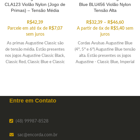
CLA123 Violão Nylon (Jogo de
Blue BLU456 Violão Nylon
Primas) – Tensão Média
Tensão Alta
R$
42,39
R$
32,39
–
R$
46,60
Parcele em até 6x de
R$
7,07
A partir de 6x de
R$
5,40
sem
sem juros
juros
As primas Augustine Classic são
Cordas Avulsas Augustine Blue
de tensão média. Estão presentes
(4°, 5° e 6°) Augustine Blue tensão
nos jogos Augustine Classic Black,
alta. Estão presentes os jogos
Classic Red, Classic Blue e Classic
Augustine - Classic Blue, Imperial
Gold.
Blue, Regal Blue e Paragon Blue.
Selecione as cordas avulsas de sua
preferência!
Entre em
Contato
(48) 99987-8528
sac
@encorda.com.br