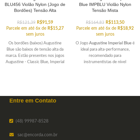
BLU456 Violão Nylon (Jogo de
Blue IMPBLU Violão Nylon
Bordões) Tensão Alta
Tensão Mista
R$
91,59
R$
113,50
R$
121,39
R$
164,83
Parcele em até 6x de
R$
15,27
Parcele em até 6x de
R$
18,92
sem juros
sem juros
Os bordões (baixos) Augustine
O Jogo
Augustine Imperial Blue
é
Blue são baixos de tensão alta da
ideal para alta-performance,
marca. Estão presentes nos jogos
recomendado para
Augustine - Classic Blue, Imperial
instrumentistas de nível
Blue, Regal Blue e Paragon Blue
intermediários a profissionais.
Entre em
Contato
(48) 99987-8528
sac
@encorda.com.br