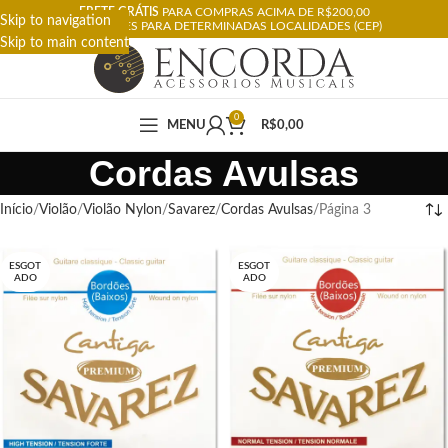
FRETE GRÁTIS
PARA COMPRAS ACIMA DE R$200,00
Skip to navigation
RESTRIÇÕES PARA DETERMINADAS LOCALIDADES (CEP)
Skip to main content
0
MENU
R$
0,00
Cordas Avulsas
Início
Violão
Violão Nylon
Savarez
Cordas Avulsas
Página 3
ESGOT
ESGOT
ADO
ADO