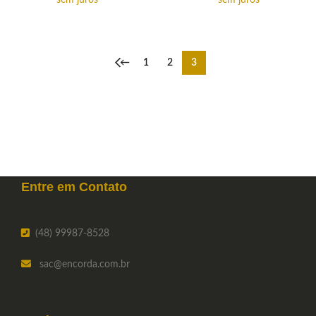
sem juros
sem juros
←
1
2
3
Entre em
Contato
(48) 99987-8528
sac
@encorda.com.br