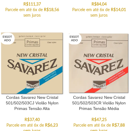
R$
111,37
R$
84,04
Parcele em até 6x de
R$
18,56
Parcele em até 6x de
R$
14,01
sem juros
sem juros
ESGOT
ESGOT
ADO
ADO
Cordas Savarez New Cristal
Cordas Savarez New Cristal
501/502/503CJ Violão Nylon
501/502/503CR Violão Nylon
Primas Tensão Alta
Primas Tensão Média
R$
37,40
R$
47,25
Parcele em até 6x de
R$
6,23
Parcele em até 6x de
R$
7,88